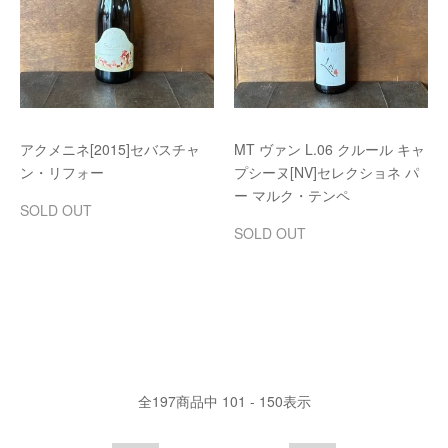
アクメニネ[2015]セバスチャ
MT ヴァン L.06 クルール キャ
ン・リフォー
プシーヌ[NV]セレクショネ パ
ー マルク・テンペ
SOLD OUT
SOLD OUT
全
197
商品中
101 - 150
表示