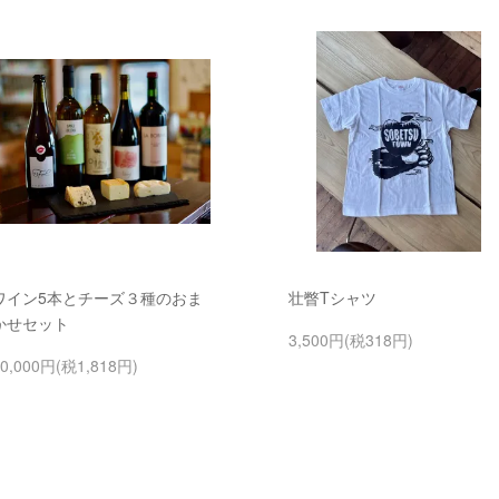
ワイン5本とチーズ３種のおま
壮瞥Tシャツ
かせセット
3,500円(税318円)
0,000円(税1,818円)