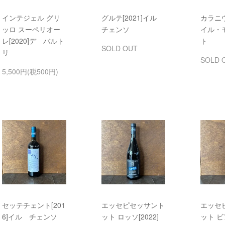
インテジェル グリ
グルテ[2021]イル
カラニウ
ッロ スーペリオー
チェンソ
イル・
レ[2020]デ バルト
ト
SOLD OUT
リ
SOLD 
5,500円(税500円)
セッテチェント[201
エッセピセッサント
エッセ
6]イル チェンソ
ット ロッソ[2022]
ット ビ