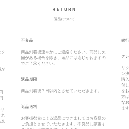
RETURN
返品について
不良品
銀
はク
商品到着後速やかにご連絡ください。商品に欠
クレ
陥がある場合を除き、返品には応じかねますの
でご了承ください。
リク
料が
ン
返品期限
購
付
商品到着後７日以内とさせていただきます。
を
6円
方
0円
な
返品送料
ま
0サ
それ
お客様都合による返品につきましてはお客様の
注文
ご負担とさせていただきます。不良品に該当す