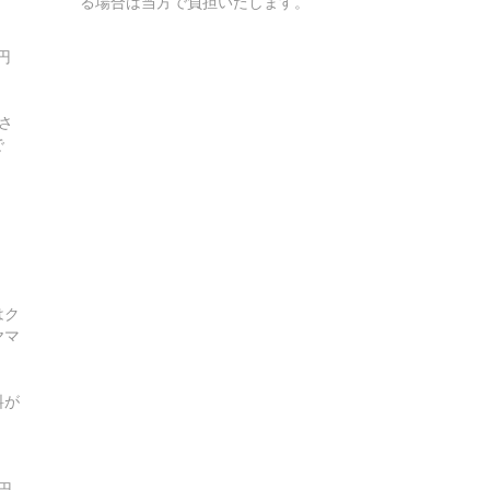
る場合は当方で負担いたします。
円
：
さ
で
はク
ヤマ
料が
0円