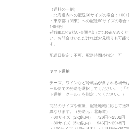
（送料の一例）
・北海道内への配送60サイズの場合：1001
・東京都（関東）への配送60サイズの場合
1496円
※詳細はお支払い金額合計にてお確かめくだ
い。お問合せいただければお見積りも可能
す。
配送日指定：不可、配送時間帯指定：可
ヤマト運輸
チーズ、ワインなど冷蔵品が含まれる場合
ール便での発送を選択してください。（「
ト運輸 クール」を指定してください。）
商品のサイズや重量、配送地域に応じて送
異なります。（発送元：北海道）
・60サイズ（2kg以内）：726円〜2332円
・80サイズ（5kg以内）：946円〜2948円
・100サイズ（10kg以内）：1188円〜357