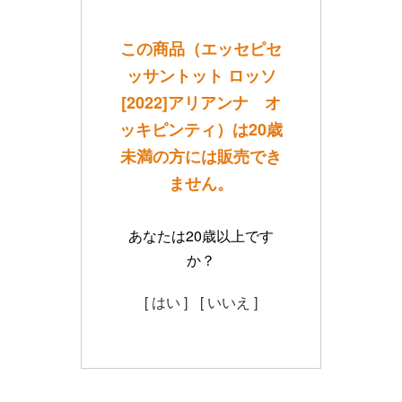
この商品（エッセピセ
ッサントット ロッソ
[2022]アリアンナ オ
ッキピンティ）は20歳
未満の方には販売でき
ません。
あなたは20歳以上です
か？
[ はい ]
[ いいえ ]