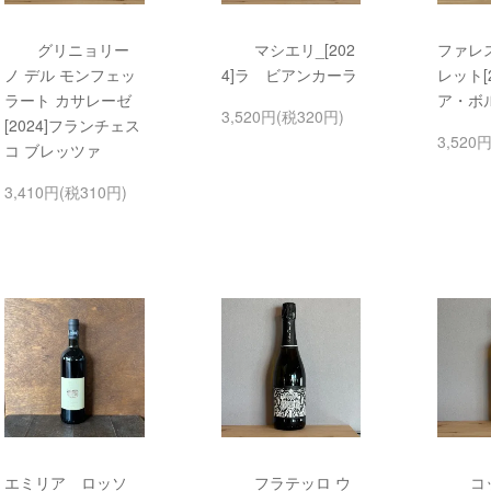
グリニョリー
マシエリ_[202
ファレ
ノ デル モンフェッ
4]ラ ビアンカーラ
レット[
ラート カサレーゼ
ア・ボ
3,520円(税320円)
[2024]フランチェス
3,520
コ ブレッツァ
3,410円(税310円)
エミリア ロッソ
フラテッロ ウ
コ