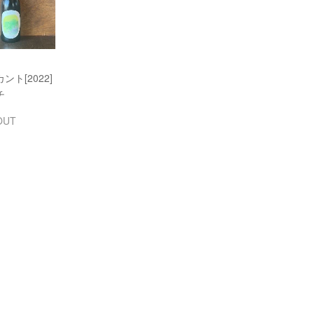
ント[2022]
チ
OUT