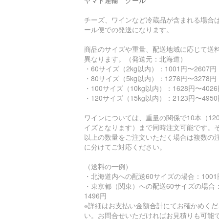
ヤマト運輸 クール
チーズ、ワインなど冷蔵品が含まれる場合
ール便での発送になります。
商品のサイズや重量、配送地域に応じて送
異なります。（発送元：北海道）
・60サイズ（2kg以内）：1001円〜2607円
・80サイズ（5kg以内）：1276円〜3278円
・100サイズ（10kg以内）：1628円〜402
・120サイズ（15kg以内）：2123円〜495
ワインについては、重量の関係で10本（12
イズとなります）まで同時注文可能です。
以上の数量をご注文いただく場合は複数の
に分けてご対応ください。
（送料の一例）
・北海道内への配送60サイズの場合：1001
・東京都（関東）への配送60サイズの場合
1496円
※詳細はお支払い金額合計にてお確かめくだ
い。お問合せいただければお見積りも可能