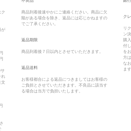
不良品
銀
はク
商品到着後速やかにご連絡ください。商品に欠
クレ
陥がある場合を除き、返品には応じかねますの
でご了承ください。
リク
料が
ン
返品期限
購
付
商品到着後７日以内とさせていただきます。
を
6円
方
0円
な
返品送料
ま
0サ
それ
お客様都合による返品につきましてはお客様の
注文
ご負担とさせていただきます。不良品に該当す
る場合は当方で負担いたします。
円
：
さ
で