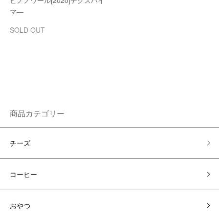
ピノノワール[2020]デクスハイ
マ―
SOLD OUT
商品カテゴリー
チーズ
コーヒー
おやつ